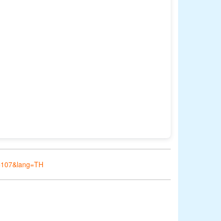
d=107&lang=TH